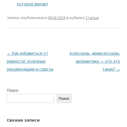
которое вредит
Запись опубликована
09.02.2023
в рубрике
Статьи
.
Навигация
←
Как избавиться от
Асексуалы, демисексуалы,
по
ревности: полезные
аромантики — кто это
записям
рекомендации и советы
такие?
→
Поиск
Поиск
Свежие записи