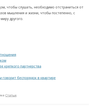
ом, чтобы слушать, необходимо отстраниться от
азов мышления и жизни, чтобы постепенно, с
миру другого.
отношения
нком
ее крепкого партнерства
м говорит беспорядок в квартире
ике
Статьи
.