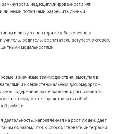
, замкнутости, недисциплинированности или
 и личными попытками разрешить личный
ктивны и рискуют повторяться бесконечно в
и учитель, родитель, воспитатель вступает в сговор,
защитными модальностями.
оровые и значимые взаимодействия, выступая в
вателями и их экзистенциальным дискомфортом,
льное содержание разочарования, распознавать
вовать с ними, может представлять собой
ной работе.
я деятельность, направленная на рост людей, дает
а таким образом, чтобы способствовать интеграции