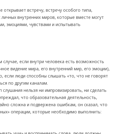
 открывает встречу, встречу особого типа,
 личных внутренних миров, которые вместе могут
ми, эмоциями, чувствами и испытывать
м случае, если внутри человека есть возможность
чное видение мира, его внутренний мир, его эмоции),
, если люди способны слышать «то, что не говорят
ься по другим каналам.
п слушания нельзя ни импровизировать, ни сделать
дупреждал, что образовательная деятельность,
айно сложна и подвержена ошибкам, он сказал, что
ных» операции, которые необходимо выполнить:
ывать уши» и воспринимать слова, люди должны