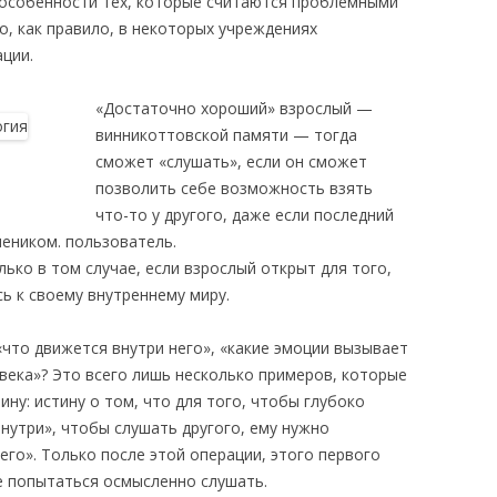
в особенности тех, которые считаются проблемными
о, как правило, в некоторых учреждениях
ции.
«Достаточно хороший» взрослый —
винникоттовской памяти — тогда
сможет «слушать», если он сможет
позволить себе возможность взять
что-то у другого, даже если последний
чеником. пользователь.
ко в том случае, если взрослый открыт для того,
ь к своему внутреннему миру.
«что движется внутри него», «какие эмоции вызывает
века»? Это всего лишь несколько примеров, которые
у: истину о том, что для того, чтобы глубоко
нутри», чтобы слушать другого, ему нужно
его». Только после этой операции, этого первого
е попытаться осмысленно слушать.