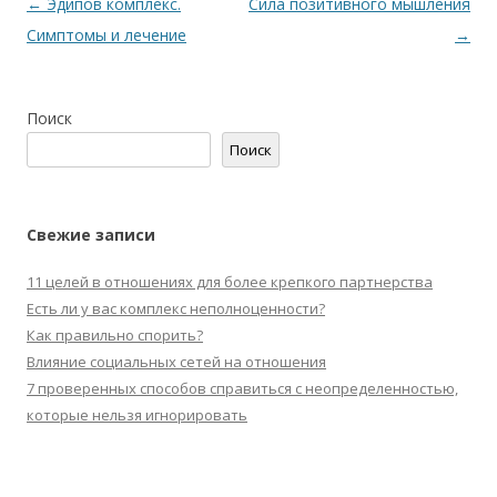
Навигация
←
Эдипов комплекс.
Сила позитивного мышления
по
Симптомы и лечение
→
записям
Поиск
Поиск
Свежие записи
11 целей в отношениях для более крепкого партнерства
Есть ли у вас комплекс неполноценности?
Как правильно спорить?
Влияние социальных сетей на отношения
7 проверенных способов справиться с неопределенностью,
которые нельзя игнорировать