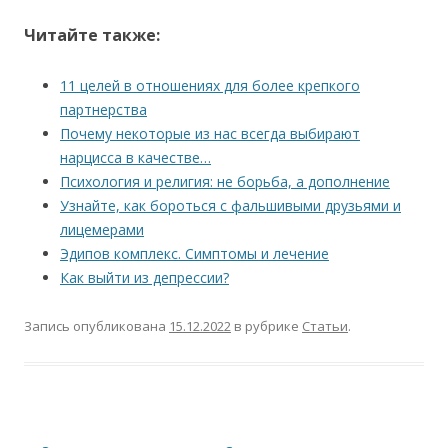
Читайте также:
11 целей в отношениях для более крепкого
партнерства
Почему некоторые из нас всегда выбирают
нарцисса в качестве…
Психология и религия: не борьба, а дополнение
Узнайте, как бороться с фальшивыми друзьями и
лицемерами
Эдипов комплекс. Симптомы и лечение
Как выйти из депрессии?
Запись опубликована
15.12.2022
в рубрике
Статьи
.